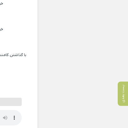
خو
خو
با گذاشتن کامنت
پست بعدی