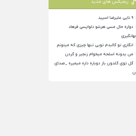
ریمیکس های جدید
۹ تایی علیرضا اسپید
دواره حال مسی هرشو دلواپسی فرهاد
هانگیری
انگاری تو کالبدم تویی تنها چیزی که میتونم
من یدونه اسلحه میخوام زﻧﺠﻴﺮ و ﮔﺮدن
گل توی گلدون باز دوباره داره میمیره _صدای
ن