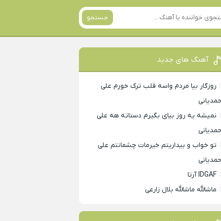
جستجو
آهنگ های جدید
روزگار بیا مردم واسه قلب ترک خورم علی
حمدیانی
نمیشه یه روز بیای بگیرم دستاته هه علی
حمدیانی
تو خواب و بیداریتم خیرمات چشمانتم علی
حمدیانی
IDGAF آرتا
ماشالله ماشالله بلال زارعی