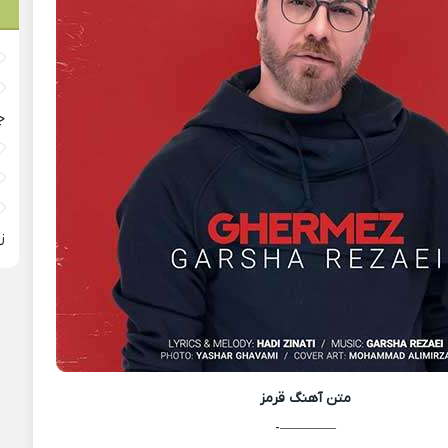
ج
ز
متن آهنگ
قرمز
————-