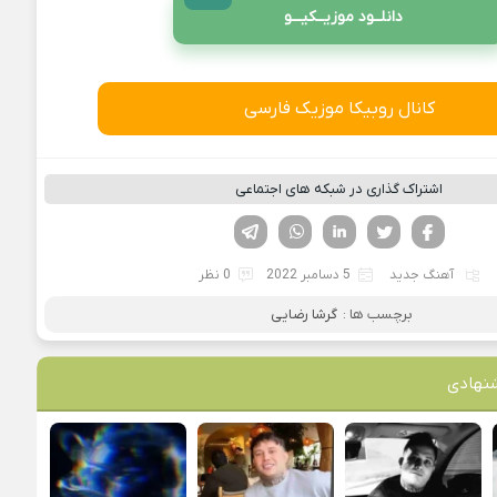
دانلــود موزیــکیـــو
کانال روبیکا موزیک فارسی
اشتراک گذاری در شبکه های اجتماعی
فیسوک
تویتر
لینکدین
واتساپ
تلگرام
آهنگ جدید
5 دسامبر 2022
0 نظر
برچسب ها :
گرشا رضایی
نهادی