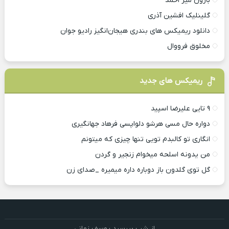
بارون میر احمد
گلینلیک افشین آذری
دانلود ریمیکس های بندری هیجان‌انگیز رادیو جوان
مخلوق فرووال
ریمیکس های جدید
۹ تایی علیرضا اسپید
دواره حال مسی هرشو دلواپسی فرهاد جهانگیری
انگاری تو کالبدم تویی تنها چیزی که میتونم
من یدونه اسلحه میخوام زﻧﺠﻴﺮ و ﮔﺮدن
گل توی گلدون باز دوباره داره میمیره _صدای زن
از شب بپرسید یوسف زمانی