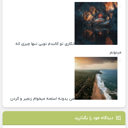
انگاری تو کالبدم تویی تنها چیزی که
میتونم
من یدونه اسلحه میخوام زﻧﺠﻴﺮ و ﮔﺮدن
دیدگاه خود را بگذارید