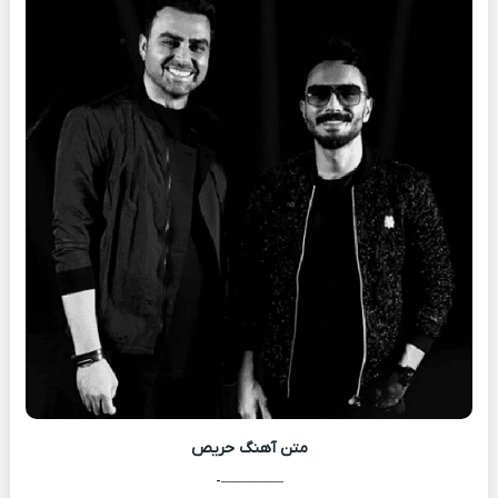
متن آهنگ
حریص
————-