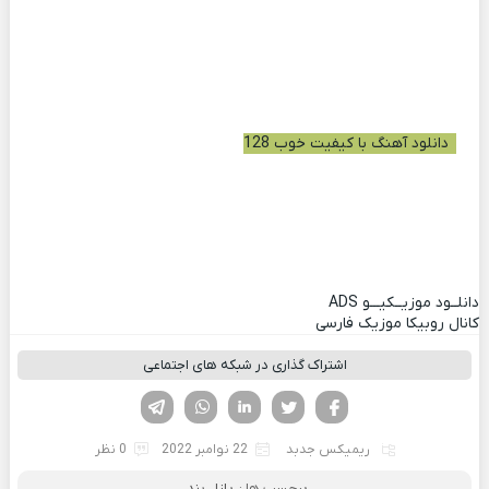
دانلود آهنگ با کیفیت خوب 128
دانلــود موزیــکیـــو
ADS
کانال روبیکا موزیک فارسی
اشتراک گذاری در شبکه های اجتماعی
فیسوک
تویتر
لینکدین
واتساپ
تلگرام
ریمیکس جدبد
22 نوامبر 2022
0 نظر
برچسب ها :
پازل بند