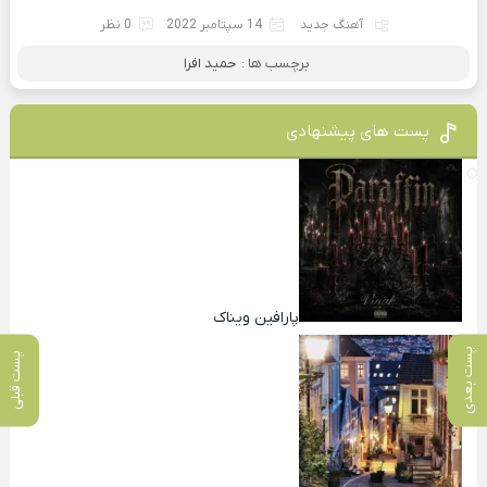
آهنگ جدید
14 سپتامبر 2022
0 نظر
برچسب ها :
حمید افرا
پست های پیشنهادی
پارافین ویناک
پست بعدی
پست قبلی