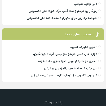
دلبر وحید عباسی
روزگار بیا مردم واسه قلب ترک خورم علی احمدیانی
نمیشه یه روز بیای بگیرم دستاته هه علی احمدیانی
ریمیکس های جدید
۹ تایی علیرضا اسپید
دواره حال مسی هرشو دلواپسی فرهاد جهانگیری
انگاری تو کالبدم تویی تنها چیزی که میتونم
من یدونه اسلحه میخوام زﻧﺠﻴﺮ و ﮔﺮدن
گل توی گلدون باز دوباره داره میمیره _صدای زن
پارافین ویناک