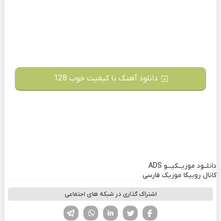
دانلود آهنگ با کیفیت خوب 128
دانلــود موزیــکیـــو
ADS
کانال روبیکا موزیک فارسی
اشتراک گذاری در شبکه های اجتماعی
فیسوک
تویتر
لینکدین
واتساپ
تلگرام