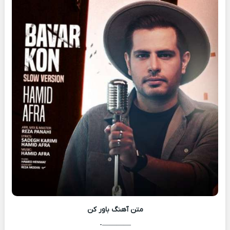
متن آهنگ
باور کن
————-