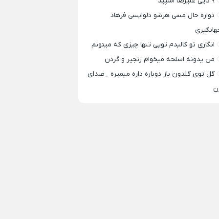
۹ تایی علیرضا اسپید
دواره حال مسی هرشو دلواپسی فرهاد
هانگیری
انگاری تو کالبدم تویی تنها چیزی که میتونم
من یدونه اسلحه میخوام زﻧﺠﻴﺮ و ﮔﺮدن
گل توی گلدون باز دوباره داره میمیره _صدای
ن