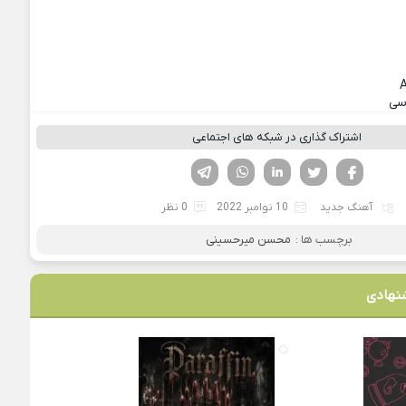
رسی
اشتراک گذاری در شبکه های اجتماعی
فیسوک
تویتر
لینکدین
واتساپ
تلگرام
آهنگ جدید
10 نوامبر 2022
0 نظر
برچسب ها :
محسن میرحسینی
نهادی