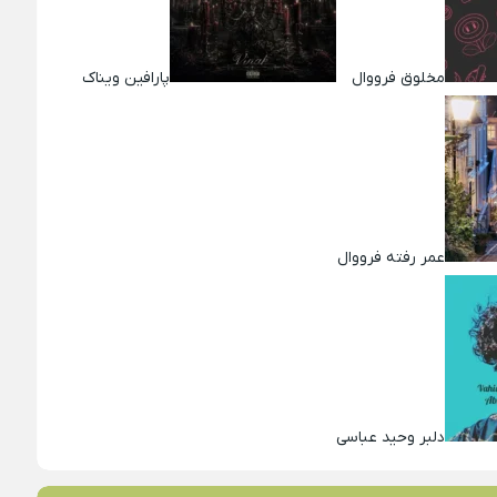
مخلوق فرووال
پارافین ویناک
عمر رفته فرووال
دلبر وحید عباسی