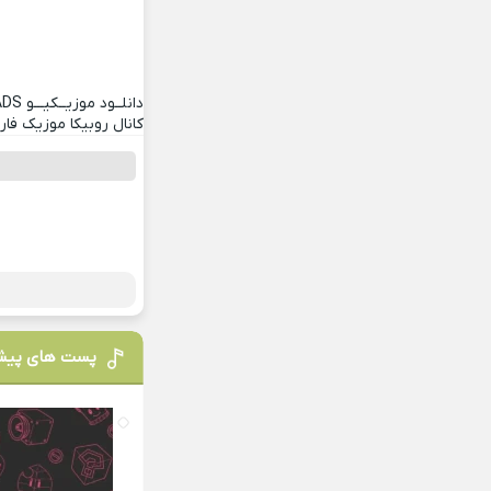
دانلــود موزیــکیـــو
ADS
کانال روبیکا موزیک فا
پست های پیش