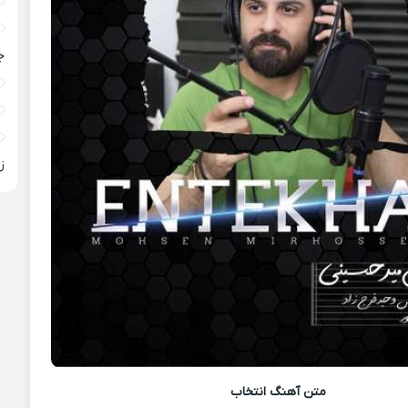
ج
ز
متن آهنگ
انتخاب