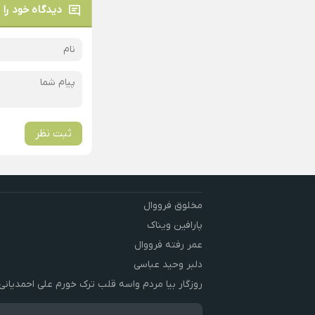
دیدگاه خود را 
ثبت نظر
مخلوق فرووال
پارافین ویناک
عمر رفته فرووال
دلبر وحید عباسی
روزگار بیا مردم واسه قلب ترک خورم علی احمدیانی